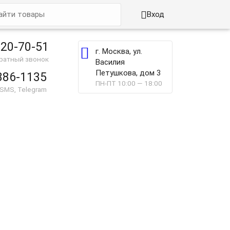

Вход
220-70-51

г. Москва, ул.
братный звонок
Василия
Петушкова, дом 3
886-1135
ПН-ПТ 10:00 — 18:00
 SMS, Telegram