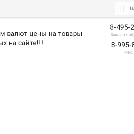

8-495-
ом валют цены на товары
Заказать о
х на сайте!!!!
8-995-
Max,