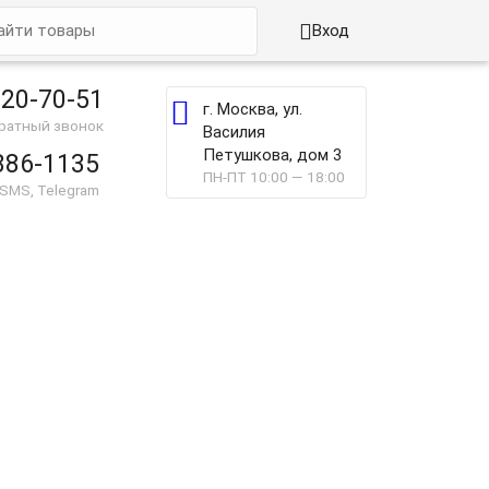

Вход
220-70-51

г. Москва, ул.
братный звонок
Василия
Петушкова, дом 3
886-1135
ПН-ПТ 10:00 — 18:00
 SMS, Telegram