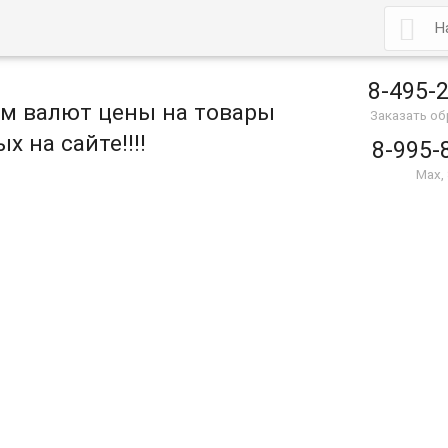

8-495-
ом валют цены на товары
Заказать о
х на сайте!!!!
8-995-
Max,