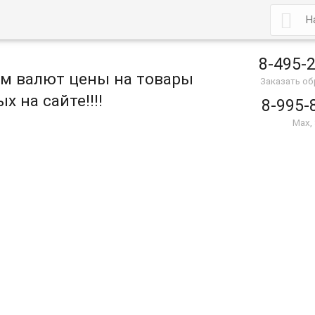

8-495-
ом валют цены на товары
Заказать о
х на сайте!!!!
8-995-
Max,