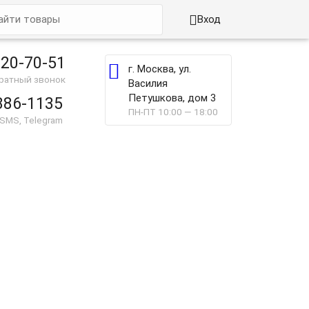

Вход
220-70-51

г. Москва, ул.
братный звонок
Василия
Петушкова, дом 3
886-1135
ПН-ПТ 10:00 — 18:00
 SMS, Telegram