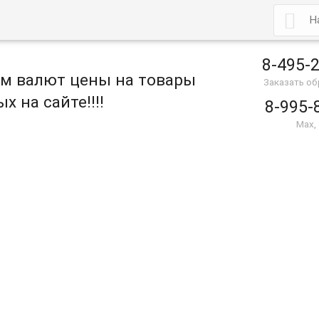

8-495-
ом валют цены на товары
Заказать о
х на сайте!!!!
8-995-
Max,