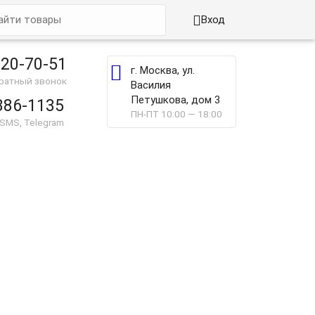

Вход
220-70-51

г. Москва, ул.
братный звонок
Василия
Петушкова, дом 3
886-1135
ПН-ПТ 10:00 — 18:00
 SMS, Telegram