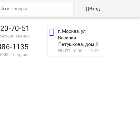

Вход
220-70-51

г. Москва, ул.
братный звонок
Василия
Петушкова, дом 3
886-1135
ПН-ПТ 10:00 — 18:00
 SMS, Telegram