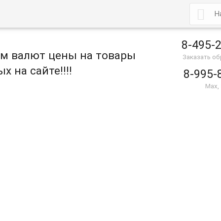

8-495-
ом валют цены на товары
Заказать о
х на сайте!!!!
8-995-
Max,