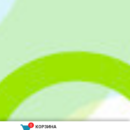

КОРЗИНА