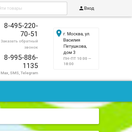

Вход
8-495-220-

70-51
г. Москва, ул.
Василия
Заказать обратный
Петушкова,
звонок
дом 3
8-995-886-
ПН-ПТ 10:00 —
18:00
1135
Max, SMS, Telegram