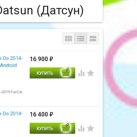
atsun (Датсун)



i-Do 2014-
16 900
₽
Android


-2019 FarCar
i-Do 2014-
16 400
₽

