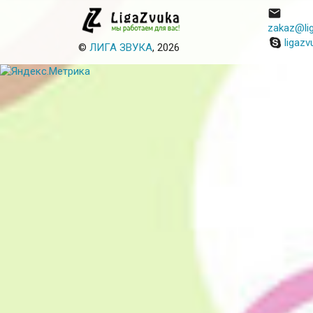

zakaz@lig
ligazv
©
ЛИГА ЗВУКА
, 2026