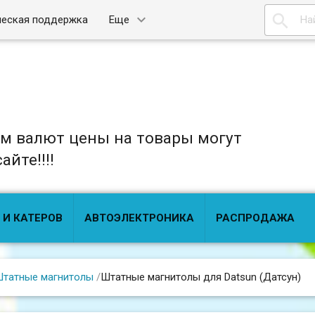

ческая поддержка
Еще
ом валют цены на товары могут
йте!!!!
 И КАТЕРОВ
АВТОЭЛЕКТРОНИКА
РАСПРОДАЖА
татные магнитолы
/
Штатные магнитолы для Datsun (Датсун)