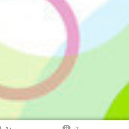


(
0
)
(
0
)