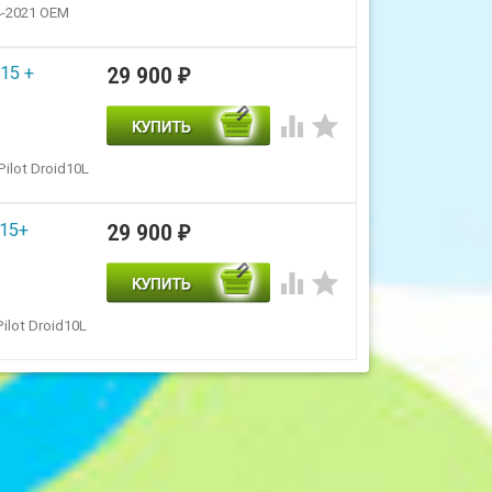
4-2021 OEM
15 +
29 900
₽


ilot Droid10L
015+
29 900
₽


ilot Droid10L