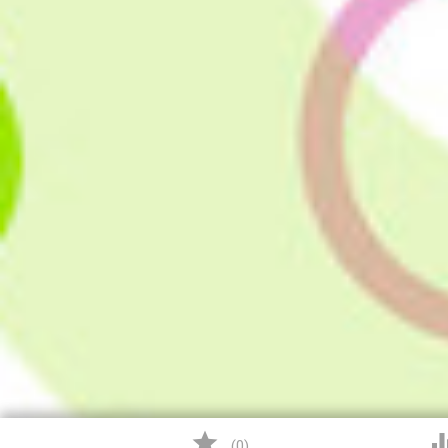

(
0
)