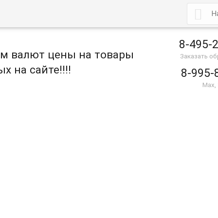

8-495-
ом валют цены на товары
Заказать о
х на сайте!!!!
8-995-
Max,