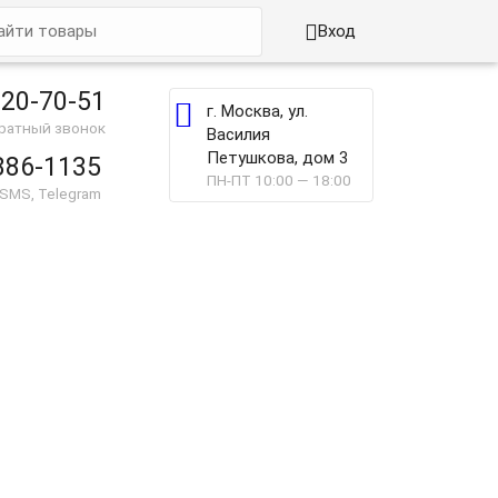

Вход
220-70-51

г. Москва, ул.
братный звонок
Василия
Петушкова, дом 3
886-1135
ПН-ПТ 10:00 — 18:00
 SMS, Telegram