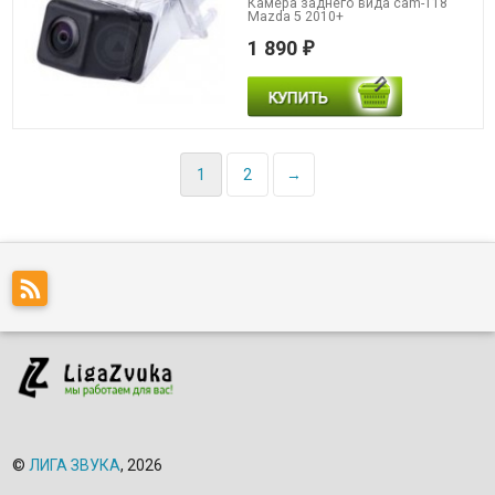
Камера заднего вида cam-118
Mazda 5 2010+
1 890
₽
1
2
→
©
ЛИГА ЗВУКА
, 2026