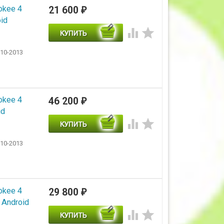
okee 4
21 600
₽
id


10-2013
okee 4
46 200
₽
id


10-2013
okee 4
29 800
₽
 Android

