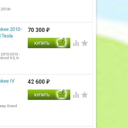
 2014+
okee 2010-
70 300
₽
 Tesla


2010-2013 -
oid 9.0, 6-
okee IV
42 600
₽


eep Grand