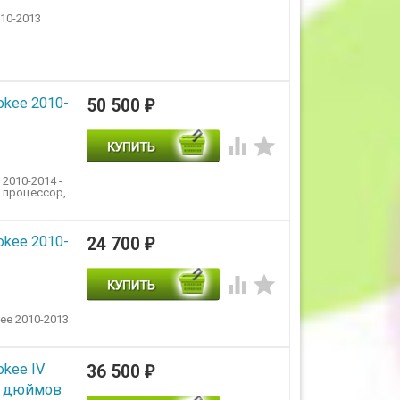
10-2013
okee 2010-
50 500
₽


2010-2014 -
П процессор,
okee 2010-
24 700
₽


ee 2010-2013
okee IV
36 500
₽
9 дюймов