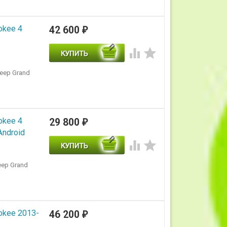
okee 4
42 600
₽


eep Grand
okee 4
29 800
₽
Android


eep Grand
okee 2013-
46 200
₽