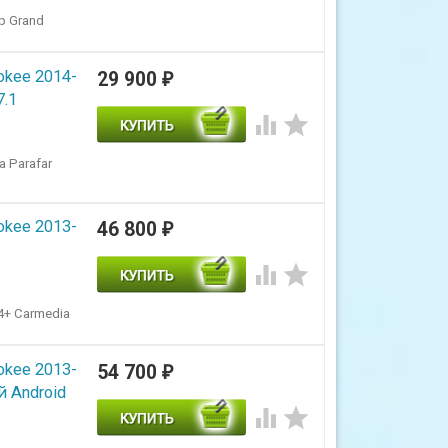
p Grand
okee 2014-
29 900
₽
7.1


a Parafar
okee 2013-
46 800
₽


4+ Carmedia
okee 2013-
54 700
₽
 Android

