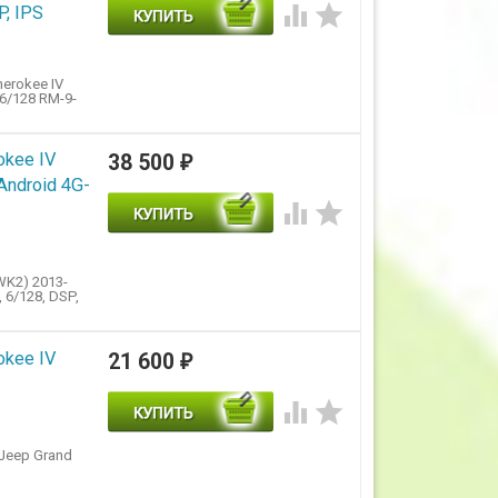


, IPS
erokee IV
6/128 RM-9-
okee IV
38 500
₽
ndroid 4G-


WK2) 2013-
 6/128, DSP,
okee IV
21 600
₽


Jeep Grand