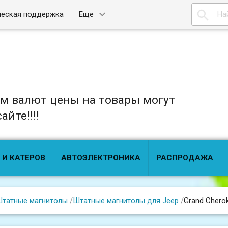

ческая поддержка
Еще
ом валют цены на товары могут
йте!!!!
 И КАТЕРОВ
АВТОЭЛЕКТРОНИКА
РАСПРОДАЖА
татные магнитолы
/
Штатные магнитолы для Jeep
/
Grand Chero