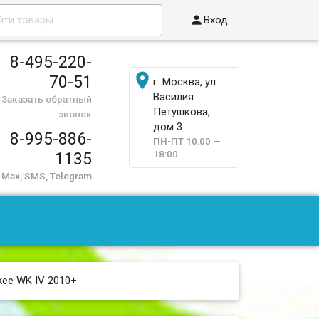

Вход
8-495-220-

70-51
г. Москва, ул.
Василия
Заказать обратный
Петушкова,
звонок
дом 3
8-995-886-
ПН-ПТ 10:00 —
18:00
1135
Max, SMS, Telegram
kee WK IV 2010+