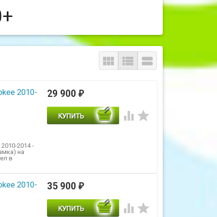
0+



okee 2010-
29 900
₽


2010-2014 -
амка) на
тел в
okee 2010-
35 900
₽

