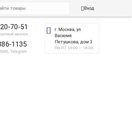

Вход
220-70-51

г. Москва, ул.
братный звонок
Василия
Петушкова, дом 3
886-1135
ПН-ПТ 10:00 — 18:00
 SMS, Telegram