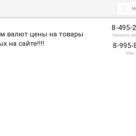

8-495-
ом валют цены на товары
Заказать о
х на сайте!!!!
8-995-
Max,