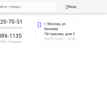

Вход
220-70-51

г. Москва, ул.
братный звонок
Василия
Петушкова, дом 3
886-1135
ПН-ПТ 10:00 — 18:00
 SMS, Telegram