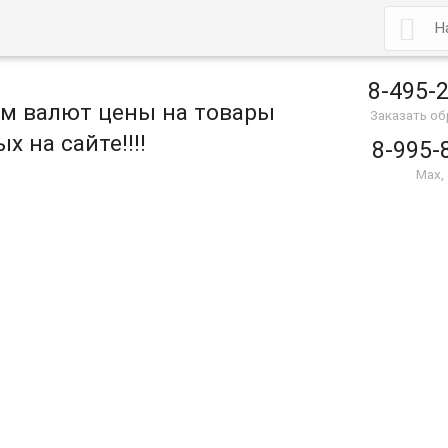

8-495-
ом валют цены на товары
Заказать о
х на сайте!!!!
8-995-
Max,