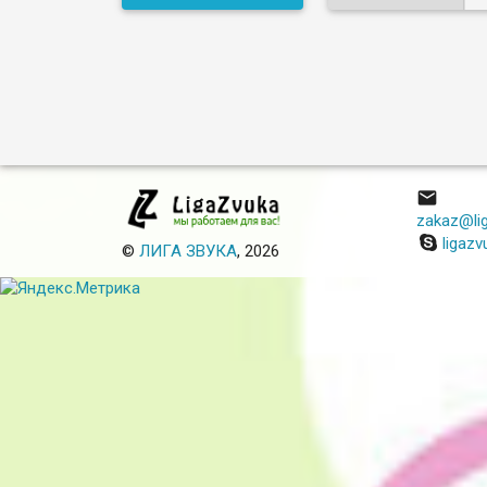

zakaz@lig
ligazv
©
ЛИГА ЗВУКА
, 2026