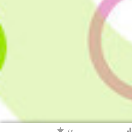

(
0
)