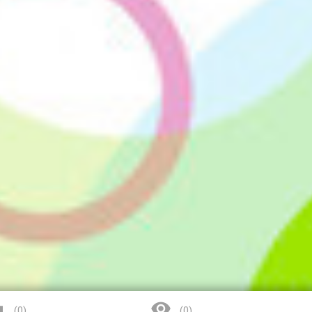


(
0
)
(
0
)