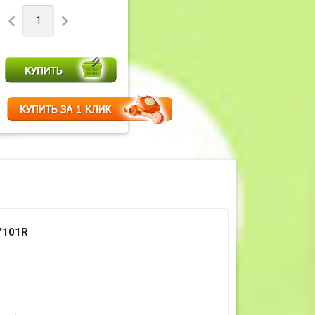


Y101R