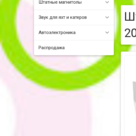
Штатные магнитолы
Ш
Звук для яхт и катеров
2
Автоэлектроника
Распродажа