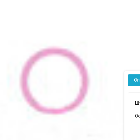
Оп
Ш
Ос