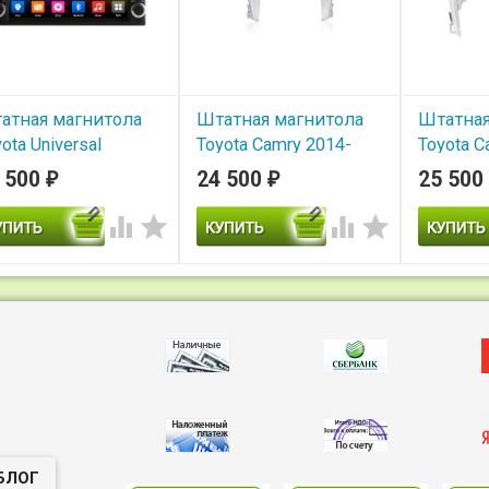
атная магнитола
Штатная магнитола
Штатная
ota Universal
Toyota Camry 2014-
Toyota C
rMedia OL-7606-8-
2018 V55 Carmedia
2014 V5
 500
24 500
25 500
₽
₽
TK
NM-048-MTK Android
NM-049-
6.0 4G LTE
6.0 4G L




В наличии
В наличии
В нал
тная магнитола Toyota
versal CarMedia OL-7606-
Carmedia NM-048-MTK -
Carmedia 
Штатная магнитола Toyota
Штатная м
Camry 2014+ (V55)
Camry 2011
Android 6.
БЛОГ