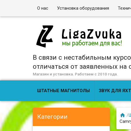
О нас
Установка оборудования
Техни
В связи с нестабильным курс
отличаться от заявленных на са
Магазин и установка. Работаем с 2010 года.
ШТАТНЫЕ МАГНИТОЛЫ
ЗВУК ДЛЯ ЯХТ

/
Ш
Категории
Camry