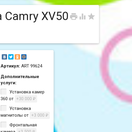
a Camry XV50



Артикул:
ART 99624
Дополнительные
услуги:
Установка камер
360 от
+30 000
₽
Установка
магнитолы от
+3 000
₽
Фронтальная
камера
+3 500
₽