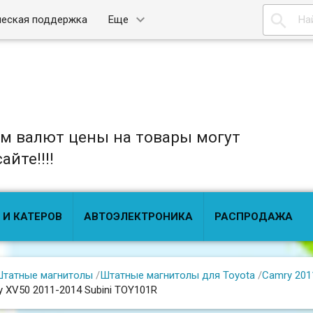

ческая поддержка
Еще
ом валют цены на товары могут
йте!!!!
 И КАТЕРОВ
АВТОЭЛЕКТРОНИКА
РАСПРОДАЖА
татные магнитолы
/
Штатные магнитолы для Toyota
/
Camry 201
 XV50 2011-2014 Subini TOY101R