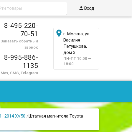

Вход
8-495-220-

70-51
г. Москва, ул.
Василия
Заказать обратный
Петушкова,
звонок
дом 3
8-995-886-
ПН-ПТ 10:00 —
18:00
1135
Max, SMS, Telegram
1–2014 XV50
/
Штатная магнитола Toyota