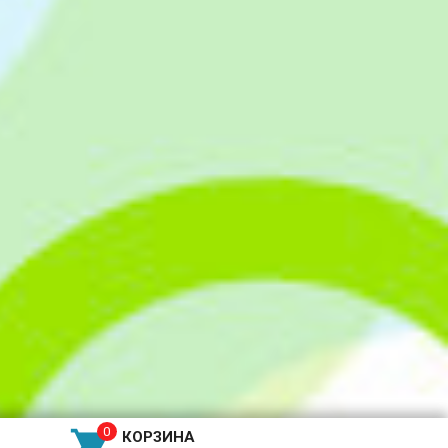

КОРЗИНА