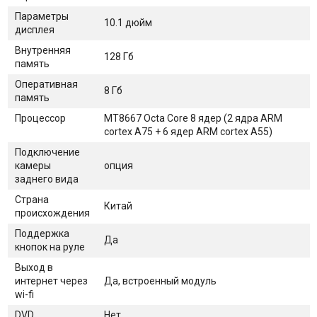
Параметры
10.1 дюйм
дисплея
Внутренняя
128 Гб
память
Оперативная
8 Гб
память
Процессор
MT8667 Octa Core 8 ядер (2 ядра ARM
cortex A75 + 6 ядер ARM cortex A55)
Подключение
камеры
опция
заднего вида
Страна
Китай
происхождения
Поддержка
Да
кнопок на руле
Выход в
интернет через
Да, встроенный модуль
wi-fi
DVD
Нет