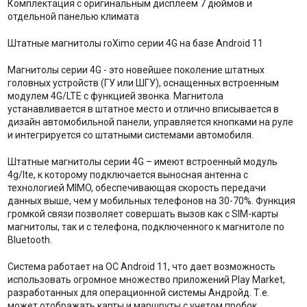
Комплектация с оригинальным дисплеем 7 дюймов и
отдельной панелью климата
Штатные магнитолы roXimo серии 4G на базе Android 11
Магнитолы серии 4G - это новейшее поколение штатных
головных устройств (ГУ или ШГУ), оснащенных встроенным
модулем 4G/LTE с функцией звонка. Магнитола
устанавливается в штатное место и отлично вписывается в
дизайн автомобильной панели, управляется кнопками на руле
и интегрируется со штатными системами автомобиля.
Штатные магнитолы серии 4G – имеют встроенный модуль
4g/lte, к которому подключается выносная антенна с
технологией MIMO, обеспечивающая скорость передачи
данных выше, чем у мобильных телефонов на 30-70%. Функция
громкой связи позволяет совершать вызов как с SIM-карты
магнитолы, так и с телефона, подключенного к магнитоле по
Bluetooth.
Система работает на ОС Android 11, что дает возможность
использовать огромное множество приложений Play Market,
разработанных для операционной системы Андройд. Т.е.
может отображать карты и маршруты с учетом пробок,