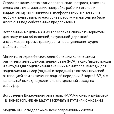
Огромное количество пользовательских настроек, таких как
смена логотипа, заставки, настройка рабочих столов и
виджетов, мультиязычность, всеформатность - позволят
любому пользователю настроить работу магнитолы на базе
Android 11 под собственные предпочтения.
Встроенный модуль 4G и WiFi обеспечат связь с Интернетом
для получения обновлений, актуальной дорожной
информации, просмотра видео- и прослушивания аудио-
файлов онлайн.
Магнитолы серии 4G снабжены большим количеством
различных интерфейсов: аналоговые (RCA) аудио/видео входы
и выходы для подключения внешних мониторов, выходы для
подключения камер (задней и передней) с автоматической
активацией при включении задней передачи, 2 порта USB, 4-х
канальный выход на усилитель и отдельный выход на
сабвуфер.
Встроенные Видео-проигрыватель, FM/AM-тюнер и цифровой
ТВ-тюнер (опция) не дадут заскучать в пути или ожидании.
Модуль GPS с поддержкой всех современных систем