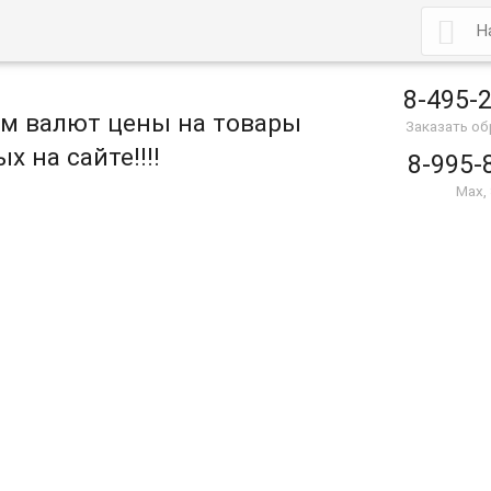

8-495-
ом валют цены на товары
Заказать о
х на сайте!!!!
8-995-
Max,