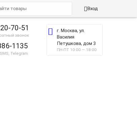

Вход
220-70-51

г. Москва, ул.
братный звонок
Василия
Петушкова, дом 3
886-1135
ПН-ПТ 10:00 — 18:00
 SMS, Telegram