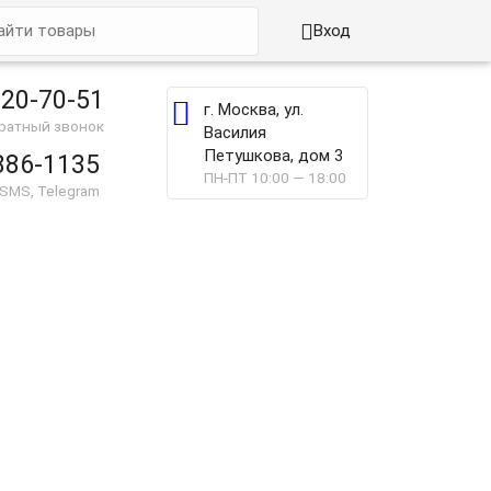

Вход
220-70-51

г. Москва, ул.
братный звонок
Василия
Петушкова, дом 3
886-1135
ПН-ПТ 10:00 — 18:00
 SMS, Telegram