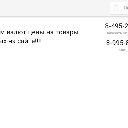

8-495-
ом валют цены на товары
Заказать о
х на сайте!!!!
8-995-
Max,