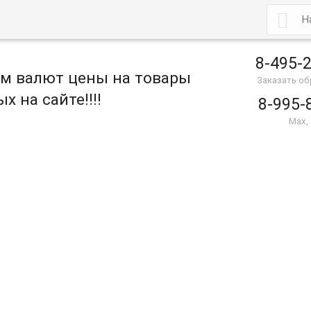

8-495-
ом валют цены на товары
Заказать о
х на сайте!!!!
8-995-
Max,