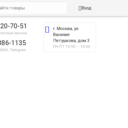

Вход
220-70-51

г. Москва, ул.
братный звонок
Василия
Петушкова, дом 3
886-1135
ПН-ПТ 10:00 — 18:00
 SMS, Telegram