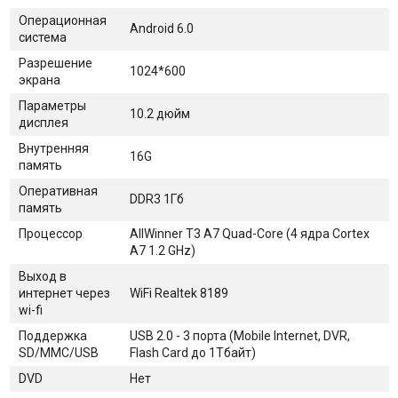
Операционная
Android 6.0
система
Разрешение
1024*600
экрана
Параметры
10.2 дюйм
дисплея
Внутренняя
16G
память
Оперативная
DDR3 1Гб
память
Процессор
AllWinner T3 A7 Quad-Core (4 ядра Сortex
A7 1.2 GHz)
Выход в
интернет через
WiFi Realtek 8189
wi-fi
Поддержка
USB 2.0 - 3 порта (Mobile Internet, DVR,
SD/MMC/USB
Flash Card до 1Тбайт)
DVD
Нет