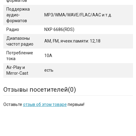
форматов
Поддержка
аудио-
MP3/WMA/WAVE/FLAC/AAC и т.д.
форматов
Радио
NXP 6686(RDS)
Диапазоны
AM, FM, ячеек памяти: 12,18
частот радио
Потребление
10А
тока
Air-Play и
есть
Mirror-Cast
Отзывы посетителей(
0
)
Оставьте
отзыв об этом товаре
первым!