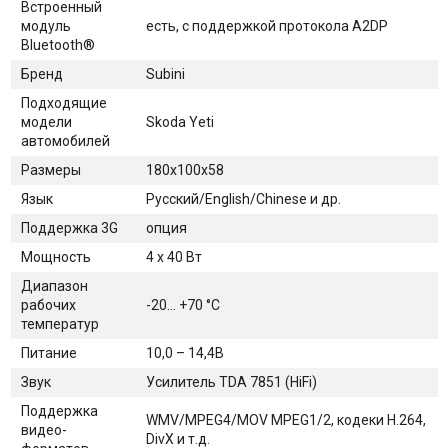
Встроенный
модуль
есть, с поддержкой протокола A2DP
Bluetooth®
Бренд
Subini
Подходящие
модели
Skoda Yeti
автомобилей
Размеры
180х100х58
Язык
Русский/English/Chinese и др.
Поддержка 3G
опция
Мощность
4 x 40 Вт
Диапазон
рабочих
-20... +70 °С
температур
Питание
10,0 – 14,4В
Звук
Усилитель TDA 7851 (HiFi)
Поддержка
WMV/MPEG4/MOV MPEG1/2, кодеки Н.264,
видео-
DivX и т.д.