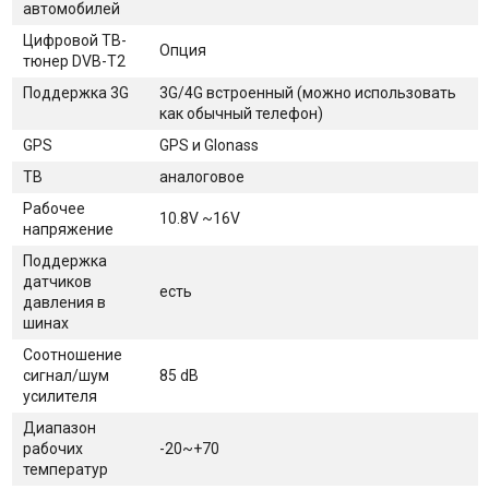
автомобилей
Цифровой ТВ-
Опция
тюнер DVB-T2
Поддержка 3G
3G/4G встроенный (можно использовать
как обычный телефон)
GPS
GPS и Glonass
ТВ
аналоговое
Рабочее
10.8V ~16V
напряжение
Поддержка
датчиков
есть
давления в
шинах
Соотношение
сигнал/шум
85 dB
усилителя
Диапазон
рабочих
-20~+70
температур