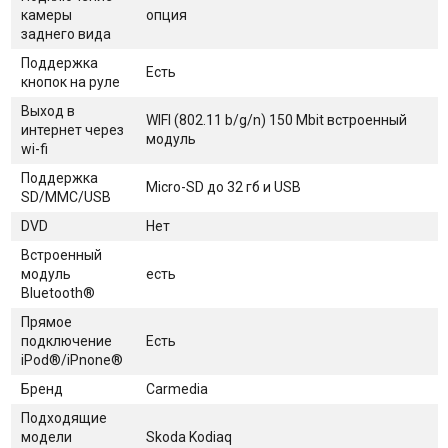
камеры
опция
заднего вида
Поддержка
Есть
кнопок на руле
Выход в
WIFI (802.11 b/g/n) 150 Mbit встроенный
интернет через
модуль
wi-fi
Поддержка
Micro-SD до 32 гб и USB
SD/MMC/USB
DVD
Нет
Встроенный
модуль
есть
Bluetooth®
Прямое
подключение
Есть
iPod®/iPnone®
Бренд
Carmedia
Подходящие
модели
Skoda Kodiaq