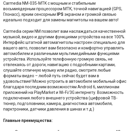
Carmedia NM-035-MTK с мощным и стабильным
восьмиядерным процессором MTK, точной навигацией (GPS,
Глонасс), ярким сенсорным
IPS
экраном и громкой связью
идеально подходит для замены магнитолы на вашем авто!
Carmedia серии NM позволит вам наслаждаться качественной
музыкой, видео и другими функциями устройства на все 100%.
Интерфейс штатной автомагнитолы настроен специально для
вашего авто, позволит вам безопасно и комфортно управлять
автомобилем и различными мультимедийными функциями
устройства. Используйте телефонную громкую связь, не
отвлекаясь от дороги, навигацию с подробными картами,
слушайте отличную музыку или радио, смотрите любые
форматы видео – любой путь сейчас будет вам в
удовольствие! Можно устроить в автомобиле мобильный офис
благодаря последним возможностям Android 6, миллионам
приложений на PlayMarket и Wi-Fi/3G интернету. Возможность
подключения любого внешнего устройства (цифровой ТВ-
тюнер, подголовники, камера, диагностика автомобиля,
парктроники, датчики давления в шинах и т.д.)
Главные преимущества: