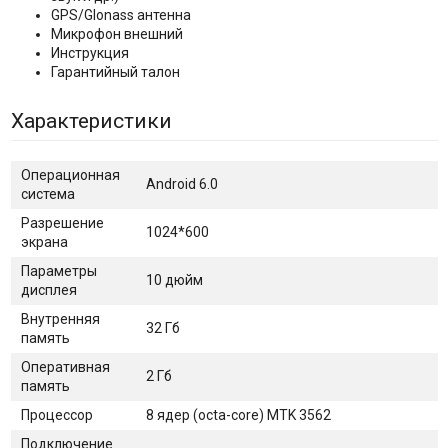
GPS/Glonass антенна
Микрофон внешний
Инструкция
Гарантийный талон
Характеристики
Операционная
Android 6.0
система
Разрешение
1024*600
экрана
Параметры
10 дюйм
дисплея
Внутренняя
32 Гб
память
Оперативная
2 Гб
память
Процессор
8 ядер (octa-core) MTK 3562
Подключение