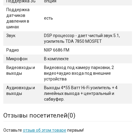
Поддержка 3G
опция
Поддержка
датчиков
есть
давления в
шинах
Звук
DSP процессор - дает чистый звук 5.1,
усилитель TDA 7850 MOSFET
Радио
NXP 6686 FM
Микрофон
В комплекте
Видеовходы и
Видеовход под камеру парковки, 2
выходы
видео+аудио входа под внешние
устройства
Аудиовходы и
Выходы 4*55 Ватт Hi-Fi усилитель + 4
выходы
линейных выхода + центральный и
сабвуфер.
Отзывы посетителей(
0
)
Оставьте
отзыв об этом товаре
первым!