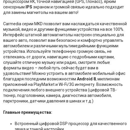
процессором RK, точной навигацией (GPS, Глонасс), ярким
сенсорным
IPS
экраном и громкой связью идеально подходит
для замены магнитолы на вашем авто!
Carmedia серии MKD позволит вам наслаждаться качественной
музыкой, видео и другими функциями устройства на все 100%.
Интерфейс штатной автомагнитолы настроен специально для
вашего авто, позволит вам безопасно и комфортно управлять
автомобилем и различными мультимедийными функциями
устройства. Используйте телефонную громкую связь, не
отвлекаясь от дороги, навигацию с подробными картами,
слушайте отличную музыку или радио, смотрите любые
форматы видео – любой путь сейчас будет вам в
удовольствие! Можно устроить в автомобиле мобильный офис
благодаря последним возможностям
Android 8
, миллионам
приложений на PlayMarket и Wi-Fi/3G интернету. Возможность
подключения любого внешнего устройства (цифровой ТВ-
тюнер, подголовники, камера, диагностика автомобиля,
парктроники, датчики давления в шинах и т.д.)
Главные преимущества:
Встроенный цифровой DSP процессор для качественного
звука и тонкой настройки.