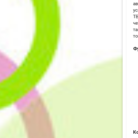
ав
ус
ТВ
че
та
то
Ф
К