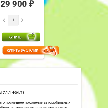
29 900
₽


d 7.1.1 4G/LTE
 это последнее поколение автомобильных
биля, устанавливаются в штатное место,