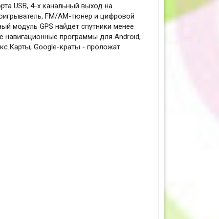
рта USB, 4-х канальный выход на
роигрыватель, FM/AM-тюнер и цифровой
ьный модуль GPS найдет спутники менее
ые навигационные программы для Android,
декс.Карты, Google-краты - проложат