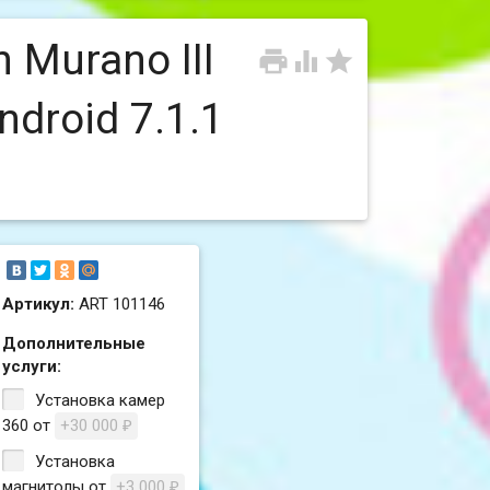
 Murano III



droid 7.1.1
Артикул:
ART 101146
Дополнительные
услуги:
Установка камер
360 от
+30 000
₽
Установка
магнитолы от
+3 000
₽