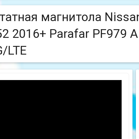
атная магнитола Nissan
2 2016+ Parafar PF979 An
G/LTE