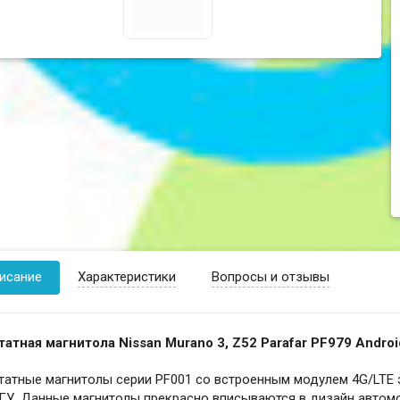
исание
Характеристики
Вопросы и отзывы
атная магнитола Nissan Murano 3, Z52 Parafar PF979 Androi
татные магнитолы серии PF001 со встроенным модулем 4G/LTE
У. Данные магнитолы прекрасно вписываются в дизайн автомо