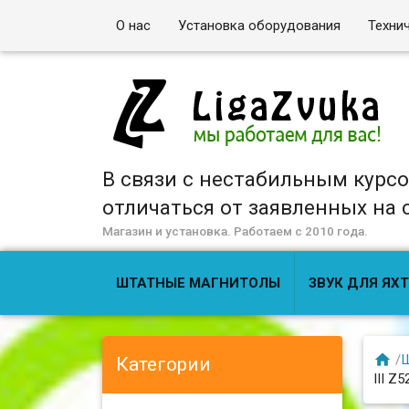
О нас
Установка оборудования
Техни
В связи с нестабильным курс
отличаться от заявленных на са
Магазин и установка. Работаем с 2010 года.
ШТАТНЫЕ МАГНИТОЛЫ
ЗВУК ДЛЯ ЯХТ

/
Ш
Категории
III Z