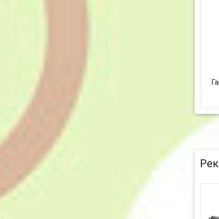
Га
Рек