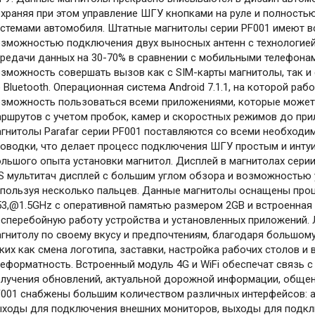
храняя при этом управление ШГУ кнопками на руле и полность
стемами автомобиля. Штатные магнитолы серии PF001 имеют вс
зможностью подключения двух выносных антенн с технологией
редачи данных на 30-70% в сравнении с мобильными телефонам
зможность совершать вызов как с SIM-карты магнитолы, так и
 Bluetooth. Операционная система Android 7.1.1, на которой раб
зможность пользоваться всеми приложениями, которые может п
ршрутов с учетом пробок, камер и скоростных режимов до пр
гнитолы Parafar серии PF001 поставляются со всеми необход
оводки, что делает процесс подключения ШГУ простым и интуи
льшого опыта установки магнитол. Дисплей в магнитолах сери
S мультитач дисплей с большим углом обзора и возможностью 
пользуя несколько пальцев. Данные магнитолы оснащены проц
3,@1.5GHz c оперативной памятью размером 2GB и встроенная
сперебойную работу устройства и установленных приложений.
гнитолу по своему вкусу и предпочтениям, благодаря большому
ких как смена логотипа, заставки, настройка рабочих столов и
еформатность. Встроенный модуль 4G и WiFi обеспечат связь с
лучения обновлений, актуальной дорожной информации, общен
F001 снабжены большим количеством различных интерфейсов: а
ыходы для подключения внешних мониторов, выходы для подклю