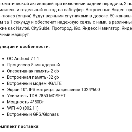
томатической активацией при включении задней передачи, 2 по
илитель и отдельный выход на сабвуфер. Встроенные Видео-п
-тюнер (опция) будут верными спутниками в дороге. 50-канал
м за 1 секунду и обеспечит надежную связь с ними, а различн
кие как Navitel, CityGuide, Прогород, iGo, Яндекс.Навигатор, Ян
чный маршрут.
ункции и особенности:
ОС Android 7.1.1
Процессор 8-ми ядерный
Оперативная память-2 gb
Встроенная память-32 gb
Встроенный модем 4G/LTE
Экран 10", IPS матрица, разрешение 1024*600
Усилитель TDA 7850 MOSFET
Мощность 4*50Вт
WiFi 4.0 (802.11)
Встроенный GPS/Glonass
омплект поставки: