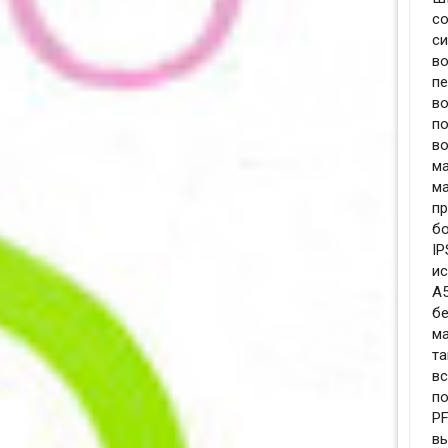
со
си
во
пе
во
по
во
ма
ма
пр
бо
IP
ис
A5
бе
ма
та
вс
по
P
в