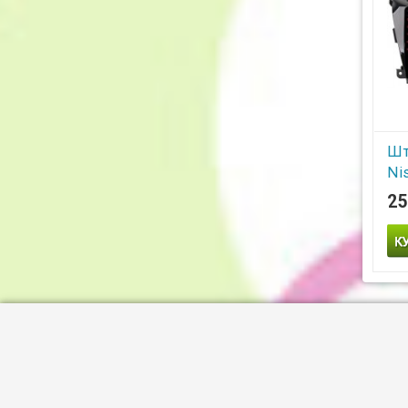
Шт
Ni
Ro
25
S1
4 
об
Шта
Mur
Own
ком
кру
и 2