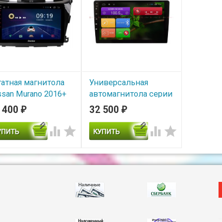
атная магнитола
Универсальная
ssan Murano 2016+
автомагнитола серии
ximo Ownice G50
310 10" RedPower
 400
32 500
₽
₽
663T (в комплекте
UNIVERSAL10
камеры кругового




В наличии
зора)
Универсальная
автомагнитола серии 310
В наличии
10" RedPower UNIVERSAL10
тная магнитола Nissan
ano 2016+ Roximo
ice G50 S1663T (в
плекте 4 камеры
гового обзора) 6-ЯДЕР
ГБ оперативной памяти