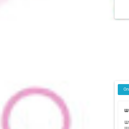
Оп
Шт
Ш
ШГ