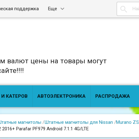

ческая поддержка
Еще
ом валют цены на товары могут
йте!!!!
 И КАТЕРОВ
АВТОЭЛЕКТРОНИКА
РАСПРОДАЖА
татные магнитолы
/
Штатные магнитолы для Nissan
/
Murano Z52
52 2016+ Parafar PF979 Android 7.1.1 4G/LTE