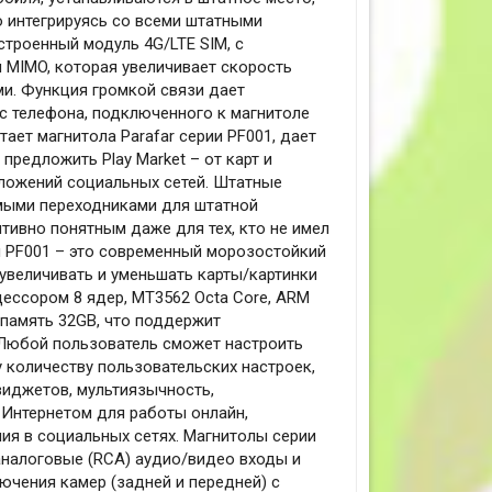
ю интегрируясь со всеми штатными
троенный модуль 4G/LTE SIM, с
 MIMO, которая увеличивает скорость
и. Функция громкой связи дает
 с телефона, подключенного к магнитоле
отает магнитола Parafar серии PF001, дает
редложить Play Market – от карт и
иложений социальных сетей. Штатные
имыми переходниками для штатной
тивно понятным даже для тех, кто не имел
и PF001 – это современный морозостойкий
увеличивать и уменьшать карты/картинки
ессором 8 ядер, MT3562 Octa Core, ARM
 память 32GB, что поддержит
 Любой пользователь сможет настроить
 количеству пользовательских настроек,
 виджетов, мультиязычность,
 Интернетом для работы онлайн,
ия в социальных сетях. Магнитолы серии
налоговые (RCA) аудио/видео входы и
чения камер (задней и передней) с