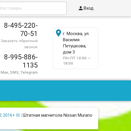

Вход
8-495-220-

70-51
г. Москва, ул.
Василия
Заказать обратный
Петушкова,
звонок
дом 3
8-995-886-
ПН-ПТ 10:00 —
18:00
1135
Max, SMS, Telegram
 2016+ III
/
Штатная магнитола Nissan Murano