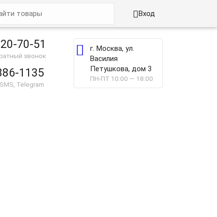

Вход
220-70-51

г. Москва, ул.
братный звонок
Василия
Петушкова, дом 3
886-1135
ПН-ПТ 10:00 — 18:00
 SMS, Telegram