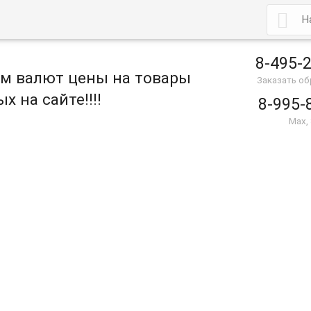

8-495-
ом валют цены на товары
Заказать о
х на сайте!!!!
8-995-
Max,