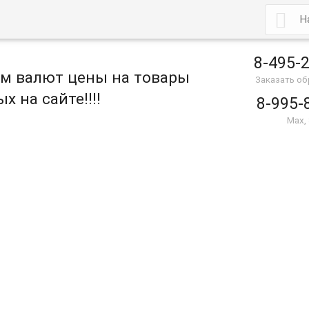

8-495-
ом валют цены на товары
Заказать о
х на сайте!!!!
8-995-
Max,