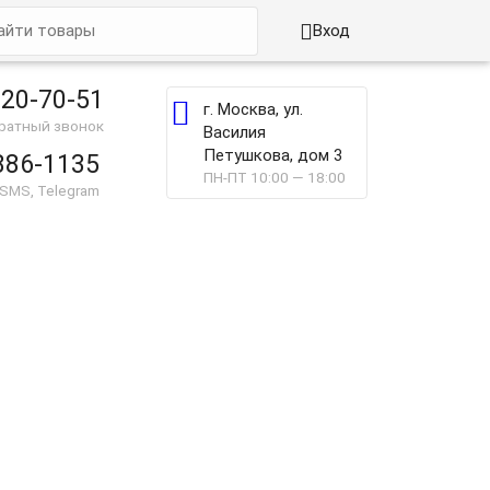

Вход
220-70-51

г. Москва, ул.
братный звонок
Василия
Петушкова, дом 3
886-1135
ПН-ПТ 10:00 — 18:00
 SMS, Telegram