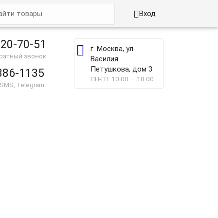

Вход
220-70-51

г. Москва, ул.
братный звонок
Василия
Петушкова, дом 3
886-1135
ПН-ПТ 10:00 — 18:00
 SMS, Telegram