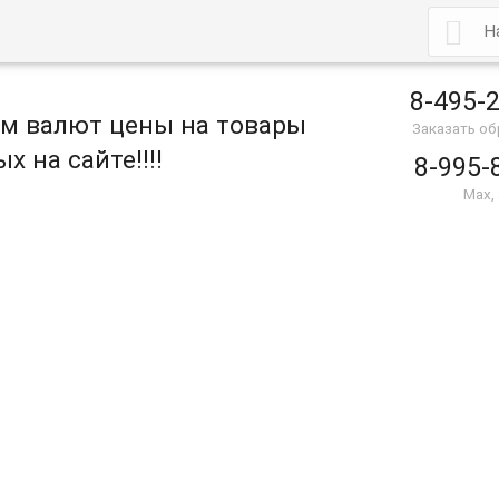

8-495-
ом валют цены на товары
Заказать о
х на сайте!!!!
8-995-
Max,