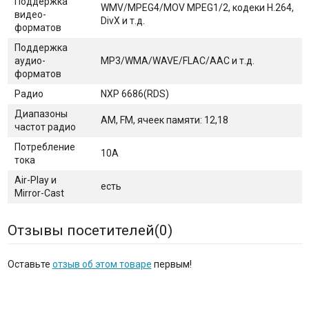
Поддержка
WMV/MPEG4/MOV MPEG1/2, кодеки Н.264,
видео-
DivX и т.д.
форматов
Поддержка
аудио-
MP3/WMA/WAVE/FLAC/AAC и т.д.
форматов
Радио
NXP 6686(RDS)
Диапазоны
AM, FM, ячеек памяти: 12,18
частот радио
Потребление
10А
тока
Air-Play и
есть
Mirror-Cast
Отзывы посетителей(
0
)
Оставьте
отзыв об этом товаре
первым!