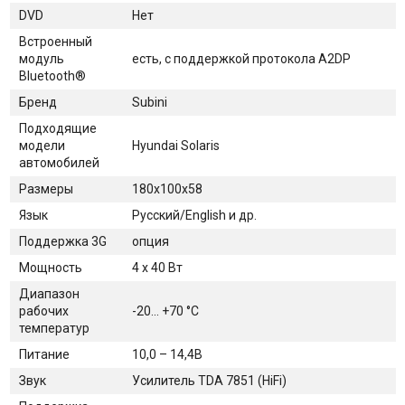
DVD
Нет
Встроенный
модуль
есть, с поддержкой протокола A2DP
Bluetooth®
Бренд
Subini
Подходящие
модели
Hyundai Solaris
автомобилей
Размеры
180х100х58
Язык
Русский/English и др.
Поддержка 3G
опция
Мощность
4 x 40 Вт
Диапазон
рабочих
-20... +70 °С
температур
Питание
10,0 – 14,4В
Звук
Усилитель TDA 7851 (HiFi)