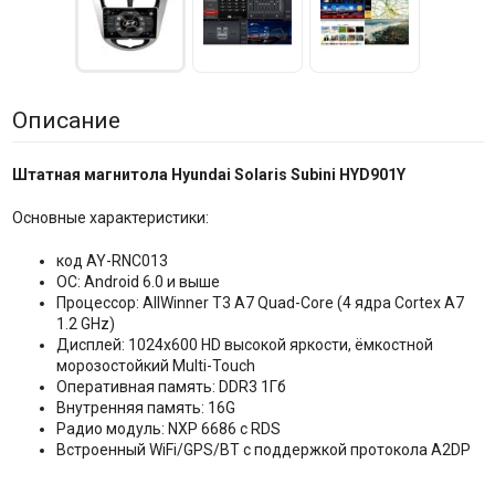
Описание
Штатная магнитола Hyundai Solaris Subini HYD901Y
Основные характеристики:
код AY-RNC013
ОС: Android 6.0 и выше
Процессор: AllWinner T3 A7 Quad-Core (4 ядра Сortex A7
1.2 GHz)
Дисплей: 1024x600 HD высокой яркости, ёмкостной
морозостойкий Multi-Touch
Оперативная память: DDR3 1Гб
Внутренняя память: 16G
Радио модуль: NXP 6686 с RDS
Встроенный WiFi/GPS/BT с поддержкой протокола A2DP