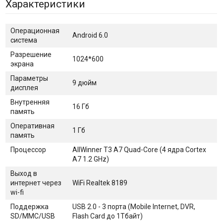
Характеристики
Операционная
Android 6.0
система
Разрешение
1024*600
экрана
Параметры
9 дюйм
дисплея
Внутренняя
16 Гб
память
Оперативная
1 Гб
память
Процессор
AllWinner T3 A7 Quad-Core (4 ядра Сortex
A7 1.2 GHz)
Выход в
интернет через
WiFi Realtek 8189
wi-fi
Поддержка
USB 2.0 - 3 порта (Mobile Internet, DVR,
SD/MMC/USB
Flash Card до 1Тбайт)