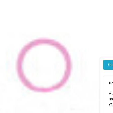
Оп
Шт
Но
ча
ус