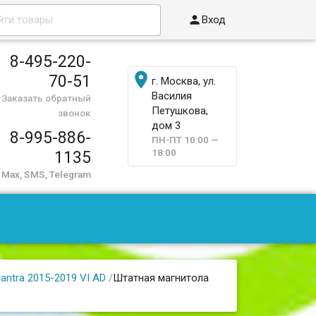

Вход
8-495-220-

70-51
г. Москва, ул.
Василия
Заказать обратный
Петушкова,
звонок
дом 3
8-995-886-
ПН-ПТ 10:00 —
18:00
1135
Max, SMS, Telegram
lantra 2015-2019 VI AD
/
Штатная магнитола