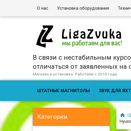
О нас
Установка оборудования
Техни
В связи с нестабильным курс
отличаться от заявленных на са
Магазин и установка. Работаем с 2010 года.
ШТАТНЫЕ МАГНИТОЛЫ
ЗВУК ДЛЯ ЯХТ

/
Ш
Категории
Hyund