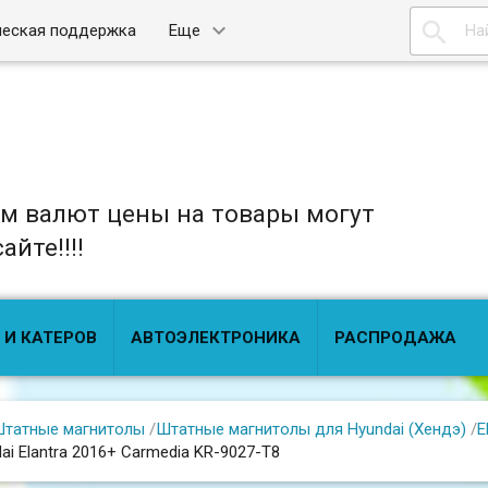

ческая поддержка
Еще
ом валют цены на товары могут
йте!!!!
 И КАТЕРОВ
АВТОЭЛЕКТРОНИКА
РАСПРОДАЖА
татные магнитолы
/
Штатные магнитолы для Hyundai (Хендэ)
/
E
ai Elantra 2016+ Carmedia KR-9027-T8