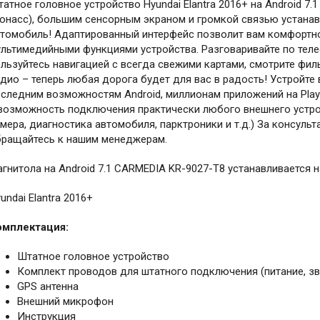
атное головное устройство Hyundai Elantra 2016+ на Android 7.
онасс), большим сенсорным экраном и громкой связью устана
втомобиль! Адаптированный интерфейс позволит вам комфортн
льтимедийными функциями устройства. Разговаривайте по теле
льзуйтесь навигацией с всегда свежими картами, смотрите фи
дио – теперь любая дорога будет для вас в радость! Устройт
следним возможностям Android, миллионам приложений на PlayMa
возможность подключения практически любого внешнего устро
мера, диагностика автомобиля, парктроники и т.д.) За консул
бращайтесь к нашим менеджерам.
гнитола на Android 7.1 CARMEDIA KR-9027-T8 устанавливается 
undai Elantra 2016+
омплектация:
Штатное головное устройство
Комплект проводов для штатного подключения (питание, зву
GPS антенна
Внешний микрофон
Инструкция