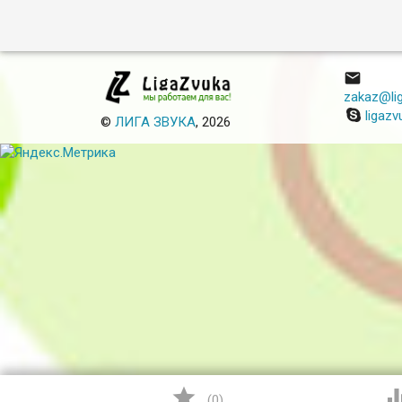

zakaz@lig
ligazv
©
ЛИГА ЗВУКА
, 2026

(
0
)