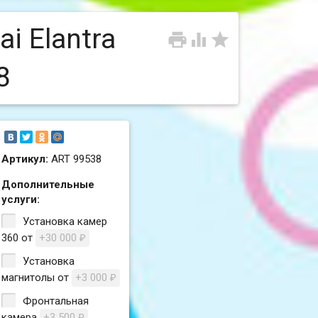
i Elantra



8
Артикул:
ART 99538
Дополнительные
услуги:
Установка камер
360 от
+30 000
₽
Установка
магнитолы от
+3 000
₽
Фронтальная
камера
+3 500
₽