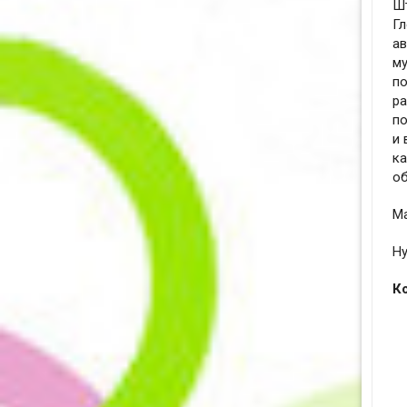
Шт
Гл
а
му
по
ра
по
и 
ка
о
Ма
Hy
К