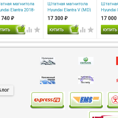
атная магнитола
Штатная магнитола
Штатная
ndai Elantra 2018-
Hyundai Elantra V (MD)
Hyundai 
20 FarCar D1159M
2014-2016 OEM GT7-
2011-20
 740
17 300
17 000
₽
₽
droid
RP-HDELC-110 Android
RP-HDE
Android




В наличии
В наличии
В нал
тная магнитола
Штатная магнитола
ndai Elantra 2018-2020
Hyundai Elantra V (MD) 2014-
Штатная м
Car D1159M Android
2016 OEM GT7-RP-HDELC-
Hyundai El
110 Android
2014 OEM 
191 Androi
БЛОГ