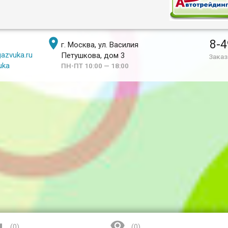

8-4
г. Москва, ул. Василия
azvuka.ru
Петушкова, дом 3
Заказ
uka
ПН-ПТ 10:00 — 18:00


(
0
)
(
0
)