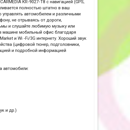
1 CARMEDIA KR-9027-T8 с навигацией (GPS,
вливается полностью штатно в ваш
о управлять автомобилем и различными
фону, не отрываясь от дороги,
льмы и слушайте любимую музыку или
е в машине мобильный офис благодаря
rket и Wi -Fi/3G интернету. Хороший звук
йства (цифровой тюнер, подголовники,
ьтацией и подробной информацией
на автомобили:
к и др.)