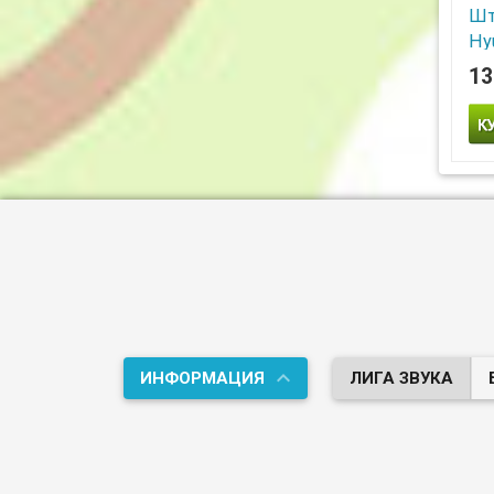
Шт
Hyu
20
13
An
Шта
Hyu
Far
ИНФОРМАЦИЯ
ЛИГА ЗВУКА