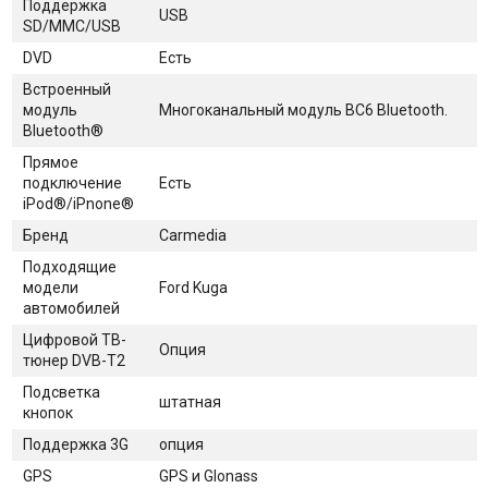
Поддержка
USB
SD/MMC/USB
DVD
Есть
Встроенный
модуль
Многоканальный модуль BC6 Bluetooth.
Bluetooth®
Прямое
подключение
Есть
iPod®/iPnone®
Бренд
Carmedia
Подходящие
модели
Ford Kuga
автомобилей
Цифровой ТВ-
Опция
тюнер DVB-T2
Подсветка
штатная
кнопок
Поддержка 3G
опция
GPS
GPS и Glonass