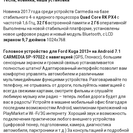
Новинка 2017 года среди устройств Carmedia на базе
стабильного 4-х ядерного процессора
Quad Core RK PX4
с
частотой 1,6 Ггц,
32 Гб
встроенной памяти и
2 Гб
оперативной!
Выполнены на новой стабильной платформе, установлены
новое цифровое радио и новый модуль Bluetooth, с LCD
экраном 9,7 дюймов
1024x768.
Головное устройство для Ford Kuga 2013+ на Android 7.1
CARMEDIA SP-97022 с навигацией
(GPS, Глонасс), большим
сенсорным экраном и громкой связью устанавливается
полностью штатно! Адаптированный интерфейс позволит вам
комфортно управлять автомобилем и различными
мультимедийными функциями устройства. Разговаривайте по
телефону, не отрываясь от дороги, пользуйтесь навигацией с
всегда свежими картами, смотрите фильмы и слушайте
любимую музыку или радио – теперь любая дорога будет для
вас в радость! Устройте в машине мобильный офис благодаря
последним возможностям Android, миллионам приложений на
PlayMarket и Wi -Fi/3G интернету. Хороший звук и возможность
подключения практически любого внешнего устройства
(цифровой тюнер, подголовники, камера, диагностика
автомобиля, парктроники и т.д.) За консультацией и подробной