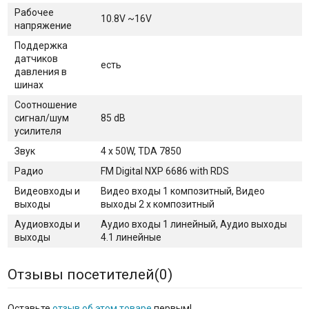
Рабочее
10.8V ~16V
напряжение
Поддержка
датчиков
есть
давления в
шинах
Соотношение
сигнал/шум
85 dB
усилителя
Звук
4 х 50W, TDA 7850
Радио
FM Digital NXP 6686 with RDS
Видеовходы и
Видео входы 1 композитный, Видео
выходы
выходы 2 х композитный
Аудиовходы и
Аудио входы 1 линейный, Аудио выходы
выходы
4.1 линейные
Отзывы посетителей(
0
)
Оставьте
отзыв об этом товаре
первым!