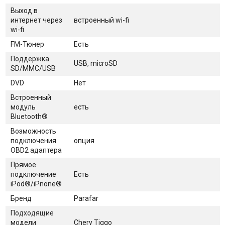
Выход в
интернет через
встроенный wi-fi
wi-fi
FM-Тюнер
Есть
Поддержка
USB, microSD
SD/MMC/USB
DVD
Нет
Встроенный
модуль
есть
Bluetooth®
Возможность
подключения
опция
OBD2 адаптера
Прямое
подключение
Есть
iPod®/iPnone®
Бренд
Parafar
Подходящие
модели
Chery Tiggo