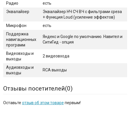
Радио
есть
Эквалайзер
Эквалайзер НЧ СЧ ВЧ с фильтрами среза
+ Функция Loud (усиление эффектов)
Микрофон
есть
Поддержка
Яндекс и Googlе по умолчанию. Навител и
навигационных
СитиГид - опция
программ
Видеовходы и
2 видеовхода
выходы
Аудиовходы и
RCA выходы
выходы
Отзывы посетителей(
0
)
Оставьте
отзыв об этом товаре
первым!