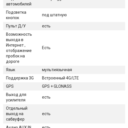
автомобилей
Подсветка
под штатную
кнопок
Пульт Д/У
есть
Возможность
выхода в
Интернет ,
Есть
отображение
пробок на
дороге
Язык
мультиязычная
Поддержка 3G
Встроенный 4G/LTE
GPS
GPS + GLONASS
Выход для
есть
усилителя
Отдельный
выход на
есть
сабвуфер
Аудио AUX IN
есть