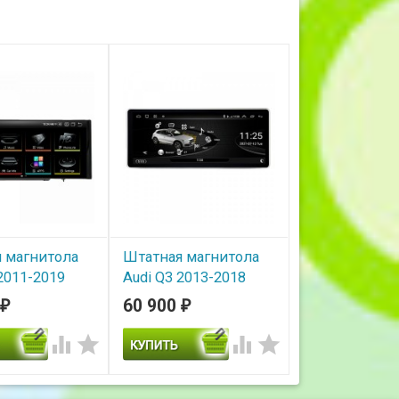
 магнитола
Штатная магнитола
2011-2019
Audi Q3 2013-2018
PF1313F /
Parafar PF7948Q3
60 900
₽
₽
GF
В наличии




ичии
Штатная магнитола Parafar
для Audi Q3 (2013-2018)
онитор 10.25"
экран 10.25" разрешение
3 2011-2019 -
1920*720 на Android 11.0