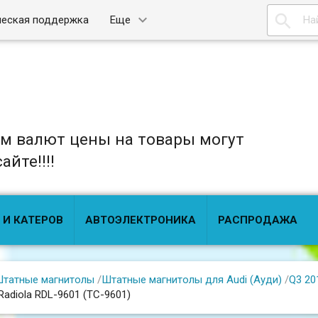

ческая поддержка
Еще
ом валют цены на товары могут
йте!!!!
 И КАТЕРОВ
АВТОЭЛЕКТРОНИКА
РАСПРОДАЖА
татные магнитолы
/
Штатные магнитолы для Audi (Ауди)
/
Q3 20
Radiola RDL-9601 (TC-9601)