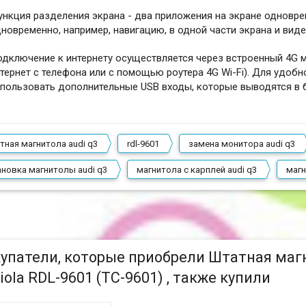
нкция разделения экрана - два приложения на экране одновре
новременно, например, навигацию, в одной части экрана и виде
дключение к интернету осуществляется через встроенный 4G м
тернет с телефона или с помощью роутера 4G Wi-Fi). Для удоб
пользовать дополнительные USB входы, которые выводятся в 
тная магнитола audi q3
rdl-9601
замена монитора audi q3
ановка магнитолы audi q3
магнитола с карплей audi q3
магн
упатели, которые приобрели Штатная магн
iola RDL-9601 (TC-9601) , также купили