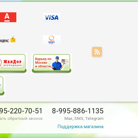
F1313F/PF1313GF
(PF7948Q3)
d 11, встроенный
 6ГБ-128ГБ
95-220-70-51
8-995-886-1135
ать обратный звонок
Max, SMS, Telegram
Поддержка магазина