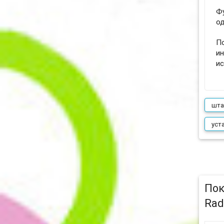
Фу
од
По
ин
ис
шта
уст
Пок
Rad