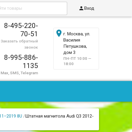

Вход
8-495-220-

70-51
г. Москва, ул.
Василия
Заказать обратный
Петушкова,
звонок
дом 3
8-995-886-
ПН-ПТ 10:00 —
18:00
1135
Max, SMS, Telegram
11–2019 8U
/
Штатная магнитола Audi Q3 2012-