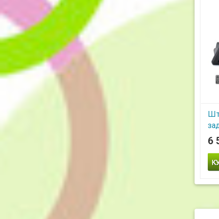
Шт
за
Po
6 
Av
AH
пе
и 
Шта