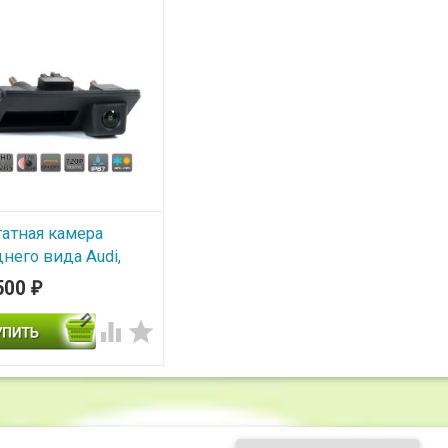
атная камера
днего вида Audi,
rsche, Skoda, VW
500
₽
el AVS327CPR 003
D/CVBS с


реключателем HD
AHD
В наличии
тная камера заднего