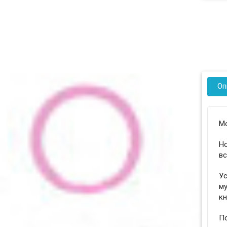
Оп
Мо
Но
вс
Ус
му
кн
По