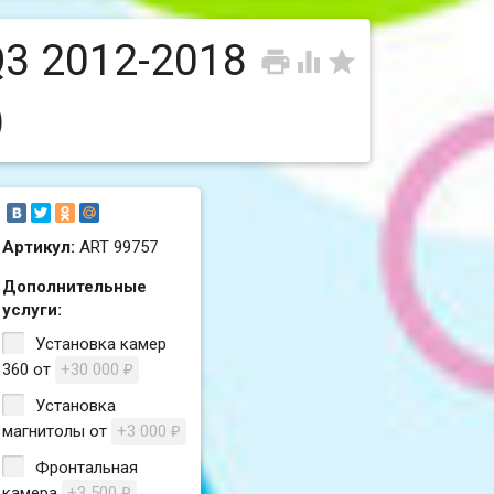
Q3 2012-2018



)
Артикул:
ART 99757
Дополнительные
услуги:
Установка камер
360 от
+30 000
₽
Установка
магнитолы от
+3 000
₽
Фронтальная
камера
+3 500
₽