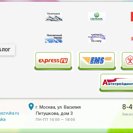
8
2018 г.в. на 8 дюймов
Parafar P
сенсорный экран высокого
на Androi
разрешения 1280*720 Под
4G модем,
оригинальный дизайн с
сохранением всей
стилистики AUDI. Для
комплектации авто 3G+
MMI.
БЛОГ

8-4
г. Москва, ул. Василия
azvuka.ru
Петушкова, дом 3
Заказ
uka
ПН-ПТ 10:00 — 18:00