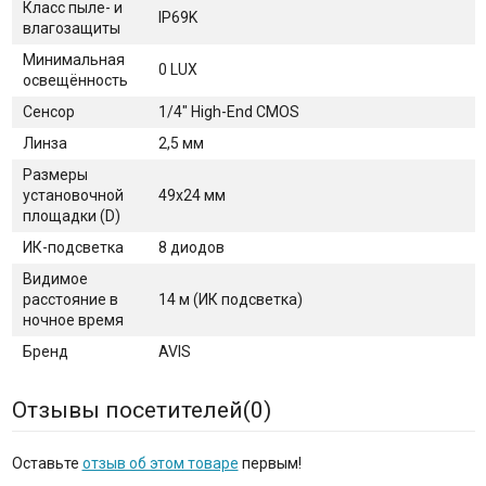
Класс пыле- и
IP69K
влагозащиты
Минимальная
0 LUX
освещённость
Сенсор
1/4" High-End CMOS
Линза
2,5 мм
Размеры
установочной
49x24 мм
площадки (D)
ИК-подсветка
8 диодов
Видимое
расстояние в
14 м (ИК подсветка)
ночное время
Бренд
AVIS
Отзывы посетителей(
0
)
Оставьте
отзыв об этом товаре
первым!